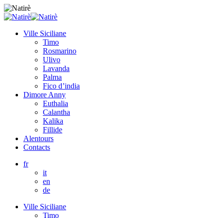
Ville Siciliane
Timo
Rosmarino
Ulivo
Lavanda
Palma
Fico d’india
Dimore Anny
Euthalia
Calantha
Kalika
Fillide
Alentours
Contacts
fr
it
en
de
Ville Siciliane
Timo