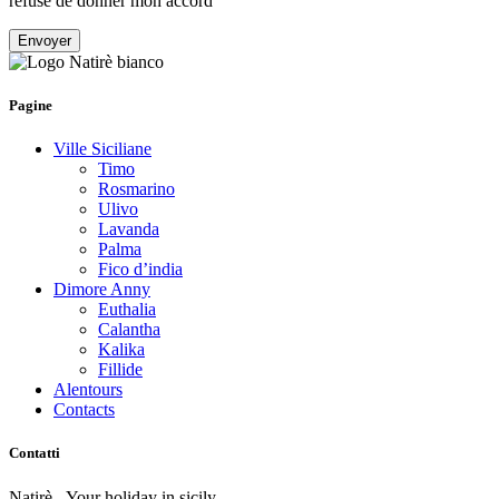
refuse de donner mon accord
Pagine
Ville Siciliane
Timo
Rosmarino
Ulivo
Lavanda
Palma
Fico d’india
Dimore Anny
Euthalia
Calantha
Kalika
Fillide
Alentours
Contacts
Contatti
Natirè - Your holiday in sicily